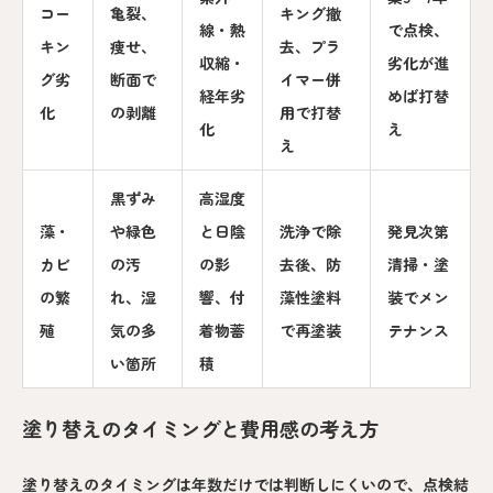
コー
亀裂、
キング撤
線・熱
で点検、
キン
痩せ、
去、プラ
収縮・
劣化が進
グ劣
断面で
イマー併
経年劣
めば打替
化
の剥離
用で打替
化
え
え
黒ずみ
高湿度
藻・
や緑色
と日陰
洗浄で除
発見次第
カビ
の汚
の影
去後、防
清掃・塗
の繁
れ、湿
響、付
藻性塗料
装でメン
殖
気の多
着物蓄
で再塗装
テナンス
い箇所
積
塗り替えのタイミングと費用感の考え方
塗り替えのタイミングは年数だけでは判断しにくいので、点検結