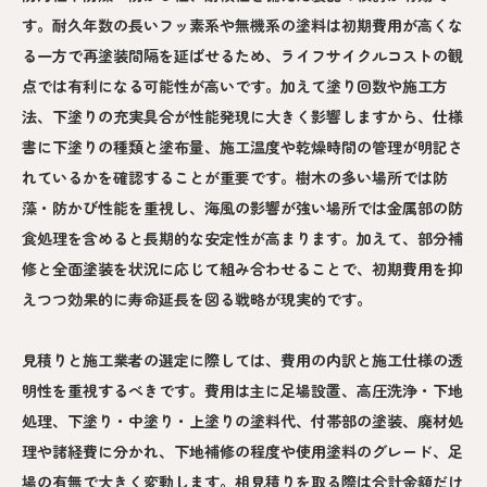
す。耐久年数の長いフッ素系や無機系の塗料は初期費用が高くな
る一方で再塗装間隔を延ばせるため、ライフサイクルコストの観
点では有利になる可能性が高いです。加えて塗り回数や施工方
法、下塗りの充実具合が性能発現に大きく影響しますから、仕様
書に下塗りの種類と塗布量、施工温度や乾燥時間の管理が明記さ
れているかを確認することが重要です。樹木の多い場所では防
藻・防かび性能を重視し、海風の影響が強い場所では金属部の防
食処理を含めると長期的な安定性が高まります。加えて、部分補
修と全面塗装を状況に応じて組み合わせることで、初期費用を抑
えつつ効果的に寿命延長を図る戦略が現実的です。
見積りと施工業者の選定に際しては、費用の内訳と施工仕様の透
明性を重視するべきです。費用は主に足場設置、高圧洗浄・下地
処理、下塗り・中塗り・上塗りの塗料代、付帯部の塗装、廃材処
理や諸経費に分かれ、下地補修の程度や使用塗料のグレード、足
場の有無で大きく変動します。相見積りを取る際は合計金額だけ