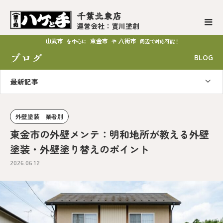
千葉北東店
運営会社：實川塗創
山武市
東金市
八街市
を中心に
や
周辺で対応可能！
ブログ
BLOG
最新記事
外壁塗装 業者別
東金市の外壁メンテ：明和地所が教える外壁
塗装・外壁塗り替えのポイント
2026.06.12