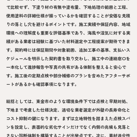
で比較せず、下塗り材の有無や塗布量、下地処理の範囲と工程、
使用塗料の詳細仕様が揃っているかを確認することが安価な見積
りの落とし穴を避けるポイントです。施工実績や保証内容、地域
環境への理解度も重要な評価基準であり、海風や湿気に対する実
績がある業者は経験に基づいた材料選定や工程提案が期待できま
す。契約時には保証期間や対象範囲、追加工事の基準、支払いス
ケジュールを明示した契約書を取り交わし、施工中の連絡窓口を
一本化して進捗報告や写真の共有がある体制を整えると安心で
す。施工後の定期点検や部分補修のプランを含めたアフターサポ
ートがあるかも確認事項になります。
総括としては、東金市のような環境条件下では点検と早期対処、
下地まで考慮した仕様決定、適切な業者選定が外壁の長寿命化と
コスト抑制の鍵になります。まずは立地特性を踏まえた点検スパ
ンを設定し、表面的な劣化サインだけでなく内側の兆候も見落と
さない診断体制を構築することが出発点です。次に、素材適合性