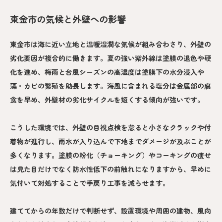
東金市の気候と外壁への影響
東金市は海に近い立地と温暖湿潤な気候が組み合わさり、外壁の
劣化要因が複合的に働きます。夏の強い紫外線は塗膜の退色や硬
化を進め、梅雨と台風シーズンの高湿度は塗膜下の水分浸入や
藻・カビの繁殖を助長します。海風に含まれる塩分は金属部の腐
食を早め、外壁材の劣化サイクルを短くする傾向が強いです。
こうした環境では、外壁の目視点検を怠ると小さなクラックや付
着物が進行し、雨水が入り込んで下地までダメージが及ぶことが
多くなります。塗膜の粉化（チョーキング）やコーキングの痩せ
は見た目だけでなく防水性低下の前触れになりますから、早めに
気付いて対処することで手戻り工事を減らせます。
建ててからの年数だけで判断せず、設置環境や周囲の建物、風向