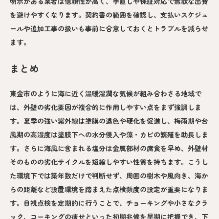
明示がある業者は信頼性が高く、手直しや保証対応で無駄な出費
を避けやすくなります。契約書の範囲を確認し、支払いスケジュ
ールや追加工事の扱いも事前に合意しておくとトラブルを減らせ
ます。
まとめ
東金市のように海に近く温暖湿潤な気候が組み合わさる地域で
は、外壁の劣化要因が複合的に作用しやすい点をまず強調しま
す。夏季の強い紫外線は塗膜の退色や硬化を促進し、梅雨期や台
風期の高湿度は塗膜下への水分侵入や藻・カビの繁殖を助長しま
す。さらに海風に含まれる塩分は金属部材の腐食を早め、外壁材
そのものの劣化サイクルを短縮しやすい性質を持ちます。こうし
た環境下では築年数だけで判断せず、周囲の樹木や風向き、海か
らの距離など設置環境を踏まえた点検頻度の設定が重要になりま
す。目視点検を定期的に行うことで、チョーキングや小さなクラ
ック、コーキングの痩せといった初期兆候を早期に把握でき、下