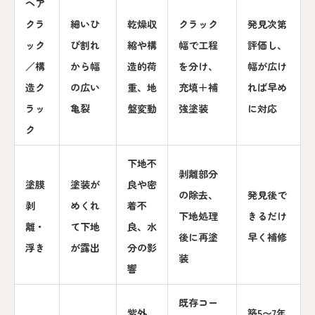
ヘア
クラ
細いひ
乾燥収
クラック
発見次第
ック
び割れ
縮や構
幅で工程
評価し、
／構
から幅
造的荷
を分け、
幅が広け
造ク
の広い
重、地
充填＋補
れば早め
ラッ
亀裂
盤変動
強塗装
に対応
ク
下地不
剥離部分
塗膜
塗装が
良や密
の除去、
発見後で
剥
めくれ
着不
下地処理
きるだけ
離・
て下地
良、水
後に再塗
早く補修
浮き
が露出
分の影
装
響
既存コー
紫外
築5〜7年