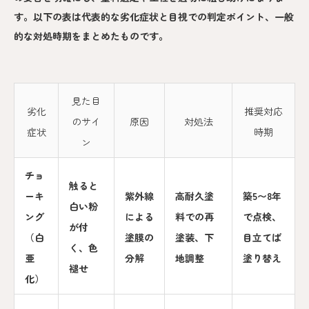
す。以下の表は代表的な劣化症状と目視での判定ポイント、一般
的な対処時期をまとめたものです。
見た目
劣化
推奨対応
のサイ
原因
対処法
症状
時期
ン
チョ
触ると
ーキ
紫外線
高耐久塗
築5〜8年
白い粉
ング
による
料での再
で点検、
が付
（白
塗膜の
塗装、下
目立てば
く、色
亜
分解
地調整
塗り替え
褪せ
化）