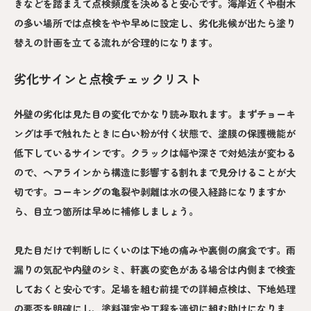
きなどを踏まえて点検頻度を決めると安心です。海岸近くや樹木
の多い場所では点検をやや早めに設定し、劣化兆候が出たら塗り
替えの計画を立てる流れが合理的になります。
劣化サインと点検チェックリスト
外壁の劣化は見た目の変化でかなり読み取れます。まずチョーキ
ングは手で触れたときに白い粉が付く状態で、塗膜の保護機能が
低下しているサインです。クラックは幅や深さで対処法が変わる
ので、ヘアラインから構造に影響する割れまで見分けることが大
切です。コーキングの亀裂や剥離は水の侵入経路になりますか
ら、目立つ箇所は早めに補修しましょう。
見た目だけで判断しにくいのは下地の痛みや裏側の腐食です。雨
漏りの気配や内壁のシミ、軒裏の変色がある場合は内側まで検査
しておくと安心です。足場を組む前提での詳細点検は、下地処理
の要否を明確にし、塗料選定や工程を適切に組む助けになりま