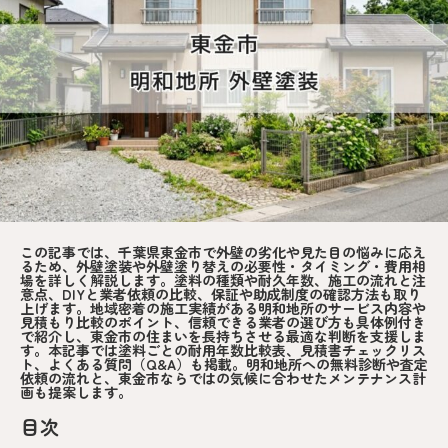
この記事では、千葉県東金市で外壁の劣化や見た目の悩みに応え
るため、外壁塗装や外壁塗り替えの必要性・タイミング・費用相
場を詳しく解説します。塗料の種類や耐久年数、施工の流れと注
意点、DIYと業者依頼の比較、保証や助成制度の確認方法も取り
上げます。地域密着の施工実績がある明和地所のサービス内容や
見積もり比較のポイント、信頼できる業者の選び方も具体例付き
で紹介し、東金市の住まいを長持ちさせる最適な判断を支援しま
す。本記事では塗料ごとの耐用年数比較表、見積書チェックリス
ト、よくある質問（Q&A）も掲載。明和地所への無料診断や査定
依頼の流れと、東金市ならではの気候に合わせたメンテナンス計
画も提案します。
目次