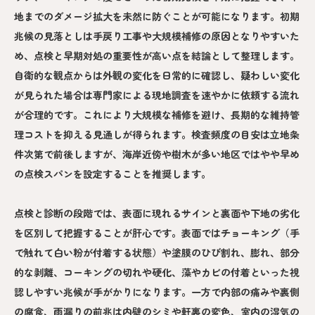
地までのダメージ拡大を未然に防ぐことが可能になります。初期
兆候の見落としは手戻り工事や大規模補修の原因となりやすいた
め、点検と早期対処の重要性が高い点を結論として整理します。
自衛的な観点からは外観の変化を日常的に確認し、疑わしい変化
が見られた場合は専門家による現地調査を速やかに依頼する流れ
が合理的です。これにより大規模な補修を避け、長期的な維持管
理コストを抑える見通しが得られます。検査頻度の目安は立地条
件次第で前後しますが、海岸近傍や樹木が多い地区ではやや早め
の点検スパンを設定することを推奨します。
点検と診断の段階では、表面に現れるサインと裏面や下地の劣化
を区別して把握することが肝心です。表面ではチョーキング（手
で触れて白い粉が付着する状態）や塗膜のひび割れ、膨れ、部分
的な剥離、コーキングの切れや硬化、藻やカビの付着といった視
認しやすい兆候が手がかりになります。一方で内部の痛みや裏側
の腐食、雨漏りの前兆は内壁のシミや軒裏の変色、室内の湿気の