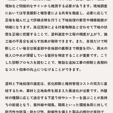
増加など間接的なサインから推測する必要があります。現地調査
においては写真撮影と報告書による共有を徹底し、必要に応じて
足場を組んだ上で詳細点検を行うと下地処理の要否や補修範囲が
明確になります。高圧洗浄による付着物除去と合わせて下地の状
態を正確に把握することで、塗料選定や工程の精度が上がり、施
工後の不具合を減らす効果が期待できます。また、目視だけで判
断しにくい場合は板金部や目地部の裏側まで検査を行い、雨水の
侵入口や水が滞留している箇所を特定することが重要です。こう
した診断プロセスを踏むことで、無駄な追加工事の抑制と長期的
なコスト効率の向上につなげることができます。
塗料と下地処理の選定は、劣化抑制と維持管理コストの双方に直
結するため、素材と立地条件を踏まえた最適化が必要です。外壁
材の種類に応じて適合する下塗り材やシーラーを選ぶことが長持
ちの前提となり、紫外線や潮風、降雨といった環境負荷に対して
防汚性や防藻・防かび性、耐候性を備えた製品の検討が有効で