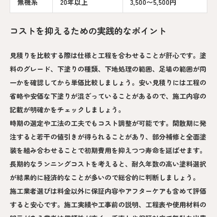
無機系
20年以上
3,500〜5,500円
コストを抑えるための実践的なポイント
見積りを比較する際は仕様と工程を合わせることが肝心です。塗
料のグレード、下塗りの種類、下地処理の範囲、足場の範囲が同
一かを確認してから単価比較しましょう。安い見積りには工程の
省略や安価な下塗りが混ざっていることがあるので、施工内容の
記載が明確かをチェックしましょう。
時期の選定や工法の工夫でもコスト調整が可能です。閑散期に発
注すると若干の値引きが得られることがあり、部分補修と全面塗
装を組み合わせることで初期費用を抑えつつ寿命を延ばせます。
長期的なランニングコストを考えると、耐久年数の高い塗料選択
が結果的に経済的なことが多いので総合的に判断しましょう。
施工業者選びは料金以外に保証内容やアフターケアも含めて評価
すると安心です。施工実績や工事前の説明、工程表や使用材料の