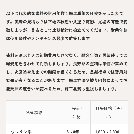
以下は代表的な塗料の耐用年数と施工単価の目安を示した表で
す。実際の見積もりは下地の状態や共塗り範囲、足場の有無で変
動しますが、目安として比較検討に役立ててください。耐用年数
は使用条件やメンテナンス頻度で前後します。
塗料を選ぶときは初期費用だけでなく、耐久年数と再塗装までの
総費用を合わせて判断しましょう。長寿命の塗料は単価が高めで
も、次回塗替えまでの期間が長くなるため、長期視点では費用対
効果が高くなることがあります。施工方法や塗り回数によって性
能発揮の度合いが変わるため、施工品質も重視しましょう。
目安耐用
目安価格（円/
塗料種類
年数
㎡）
ウレタン系
5～8年
1,800～2,800