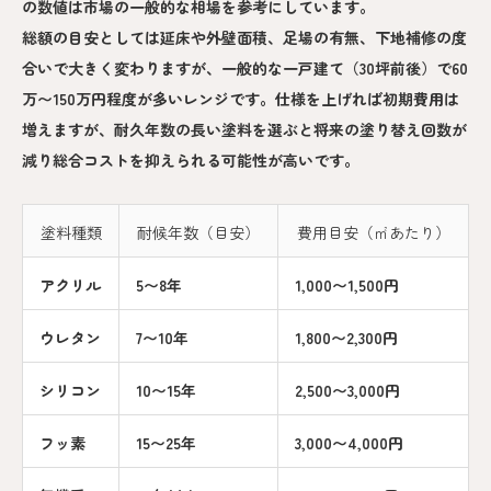
の数値は市場の一般的な相場を参考にしています。
総額の目安としては延床や外壁面積、足場の有無、下地補修の度
合いで大きく変わりますが、一般的な一戸建て（30坪前後）で60
万〜150万円程度が多いレンジです。仕様を上げれば初期費用は
増えますが、耐久年数の長い塗料を選ぶと将来の塗り替え回数が
減り総合コストを抑えられる可能性が高いです。
塗料種類
耐候年数（目安）
費用目安（㎡あたり）
アクリル
5〜8年
1,000〜1,500円
ウレタン
7〜10年
1,800〜2,300円
シリコン
10〜15年
2,500〜3,000円
フッ素
15〜25年
3,000〜4,000円