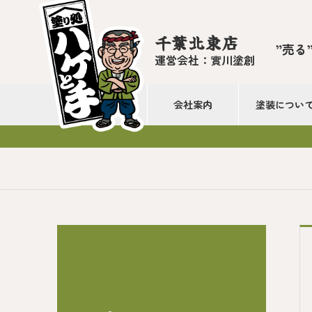
千葉北東店
”売る
運営会社：實川塗創
会社案内
塗装につい