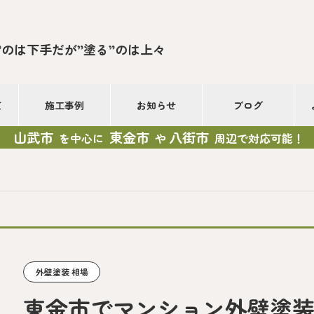
”のは下手だが”塗る”のは上々
て
施工事例
お知らせ
ブログ
山武市
東金市
八街市
を中心に
や
周辺で対応可能！
外壁塗装 相場
東金市でマンション外壁塗